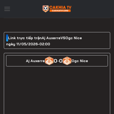
Skip
to
content
Link trực tiếp trận
Aj Auxerre
VS
Ogc Nice
ngày 11/05/2026
-
02:00
0
0
Aj Auxerre
-
Ogc Nice