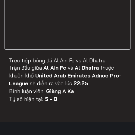
Trực tiếp bóng đá Al Ain Fc vs Al Dhafra
Trận đấu giữa
Al Ain Fc
và
Al Dhafra
thuộc
khuôn khổ
United Arab Emirates Adnoc Pro-
League
sẽ diễn ra vào lúc
22:25
.
Bình luận viên:
Giàng A Ka
Tỷ số hiện tại:
5 - 0