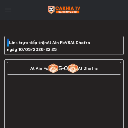
Skip
to
content
Link trực tiếp trận
Al Ain Fc
VS
Al Dhafra
ngày 10/05/2026
-
22:25
5
0
Al Ain Fc
-
Al Dhafra