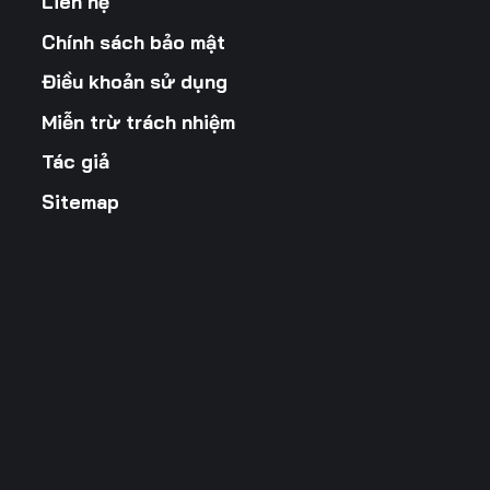
Liên hệ
Chính sách bảo mật
Điều khoản sử dụng
Miễn trừ trách nhiệm
Tác giả
Sitemap