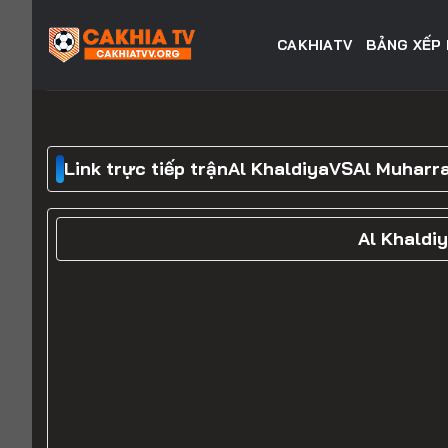
Skip
to
CAKHIATV
BẢNG XẾP
content
Link trực tiếp trận
Al Khaldiya
VS
Al Muharr
Al Khaldi