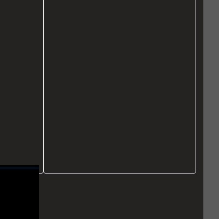
c
23:00
.