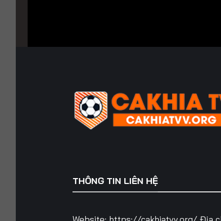
Tỷ số hiện tại:
0 - 0
THÔNG TIN LIÊN HỆ
Website:
https://cakhiatvv.org/
Địa c