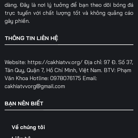
dàng. Đây là nơi lý tưởng để bạn theo dõi bóng đá
trực tuyến với chất lượng tốt và không quảng cáo
gây phiền.
THÔNG TIN LIÊN HỆ
Website:
https://cakhiatvv.org/
Địa chỉ: 97 Đ. Số 37,
Tân Quy, Quận 7, Hồ Chí Minh, Việt Nam.
BTV: Phạm
Văn Khoa
Hotline: 0978076175
Email:
cakhiatvvorg@gmail.com
BẠN NÊN BIẾT
Về chúng tôi