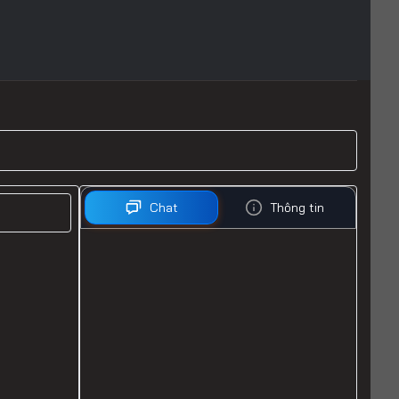
Chat
Thông tin