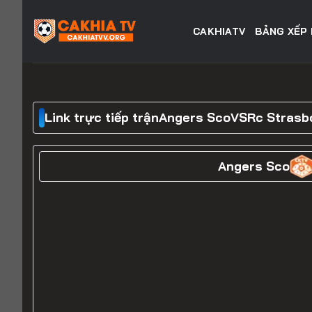
Skip
to
CAKHIATV
BẢNG XẾP
content
Link trực tiếp trận
Angers Sco
VS
Rc Strasb
Angers Sco