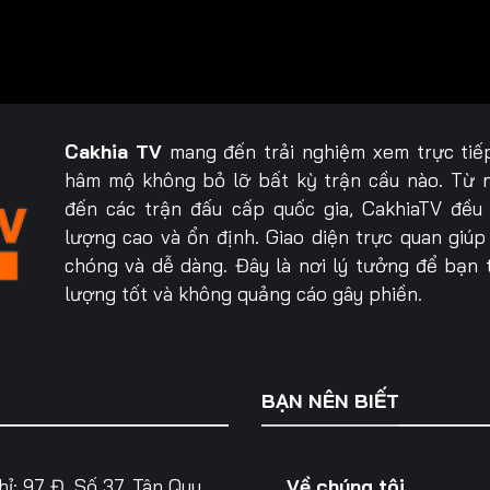
Cakhia TV
mang đến trải nghiệm xem trực tiế
hâm mộ không bỏ lỡ bất kỳ trận cầu nào. Từ n
Đang tải video...
đến các trận đấu cấp quốc gia, CakhiaTV đều
lượng cao và ổn định. Giao diện trực quan giú
chóng và dễ dàng. Đây là nơi lý tưởng để bạn 
lượng tốt và không quảng cáo gây phiền.
BẠN NÊN BIẾT
hỉ: 97 Đ. Số 37, Tân Quy,
Về chúng tôi