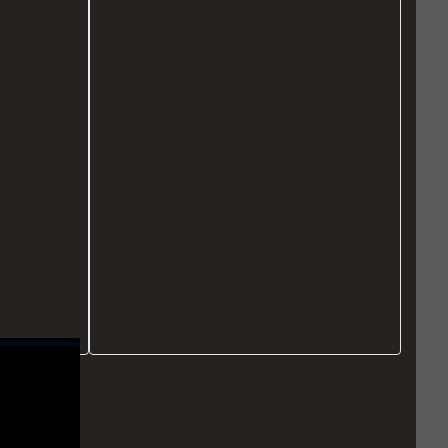
úc
02:00
.