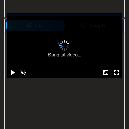
Chat
Thông tin
Đang tải video...