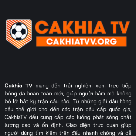
Cakhia TV
mang đến trải nghiệm xem trực tiếp
bóng đá hoàn toàn mới, giúp người hâm mộ không
bỏ lỡ bất kỳ trận cầu nào. Từ những giải đấu hàng
đầu thế giới cho đến các trận đấu cấp quốc gia,
CakhiaTV đều cung cấp các luồng phát sóng chất
lượng cao và ổn định. Giao diện trực quan giúp
người dùng tìm kiếm trận đấu nhanh chóng và dễ