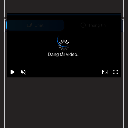
Chat
Thông tin
Đang tải video...