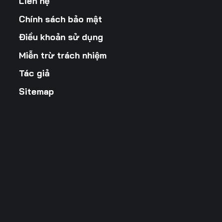
Liên hệ
Chính sách bảo mật
Điều khoản sử dụng
Miễn trừ trách nhiệm
Tác giả
Sitemap