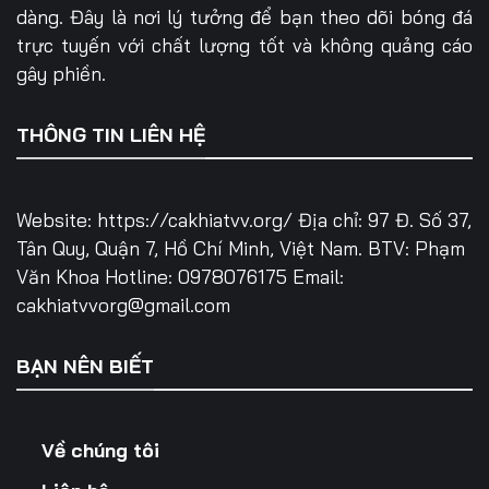
dàng. Đây là nơi lý tưởng để bạn theo dõi bóng đá
trực tuyến với chất lượng tốt và không quảng cáo
gây phiền.
THÔNG TIN LIÊN HỆ
Website:
https://cakhiatvv.org/
Địa chỉ: 97 Đ. Số 37,
Tân Quy, Quận 7, Hồ Chí Minh, Việt Nam.
BTV: Phạm
Văn Khoa
Hotline: 0978076175
Email:
cakhiatvvorg@gmail.com
BẠN NÊN BIẾT
Về chúng tôi