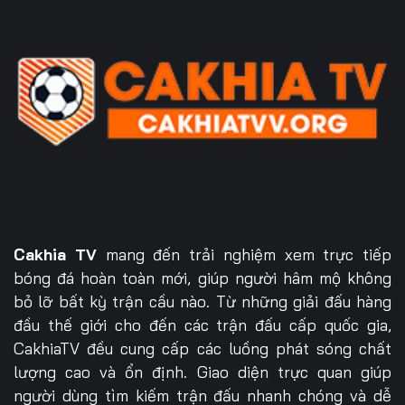
Cakhia TV
mang đến trải nghiệm xem trực tiếp
bóng đá hoàn toàn mới, giúp người hâm mộ không
bỏ lỡ bất kỳ trận cầu nào. Từ những giải đấu hàng
đầu thế giới cho đến các trận đấu cấp quốc gia,
CakhiaTV đều cung cấp các luồng phát sóng chất
lượng cao và ổn định. Giao diện trực quan giúp
người dùng tìm kiếm trận đấu nhanh chóng và dễ