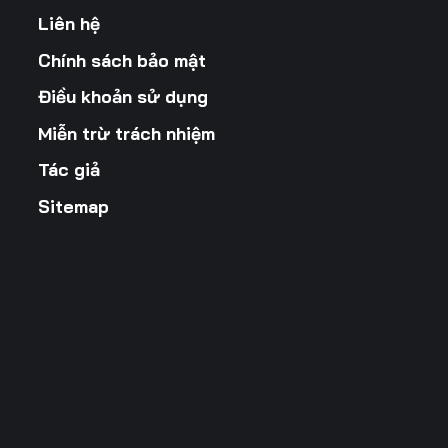
Liên hệ
Chính sách bảo mật
Điều khoản sử dụng
Miễn trừ trách nhiệm
Tác giả
Sitemap