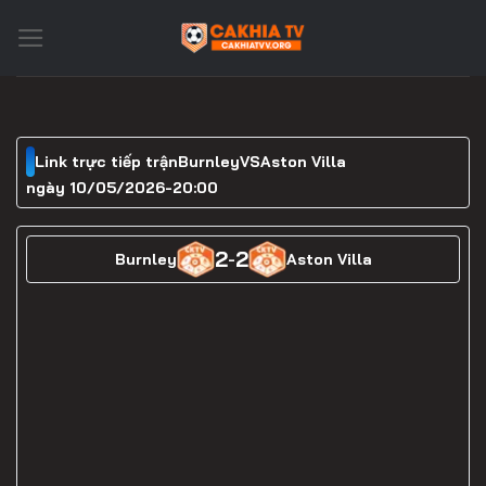
Skip
to
content
Link trực tiếp trận
Burnley
VS
Aston Villa
ngày 10/05/2026
-
20:00
2
2
Burnley
-
Aston Villa