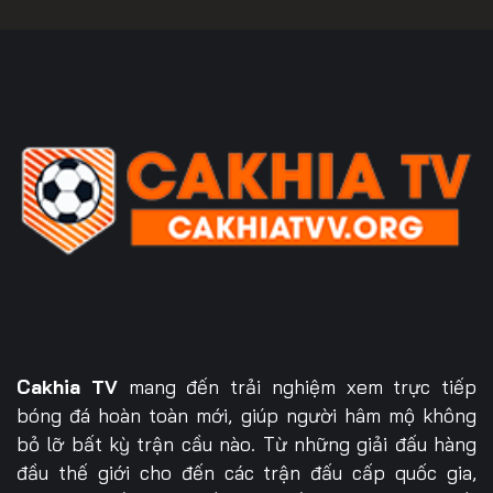
Cakhia TV
mang đến trải nghiệm xem trực tiếp
bóng đá hoàn toàn mới, giúp người hâm mộ không
bỏ lỡ bất kỳ trận cầu nào. Từ những giải đấu hàng
đầu thế giới cho đến các trận đấu cấp quốc gia,