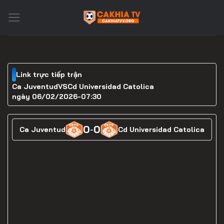
Skip
to
content
Link trực tiếp trận
Ca Juventud
VS
Cd Universidad Catolica
ngày 06/02/2026
-
07:30
0
0
Ca Juventud
-
Cd Universidad Catolica