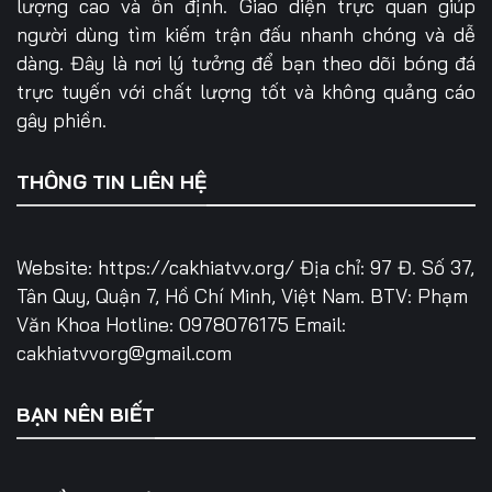
lượng cao và ổn định. Giao diện trực quan giúp
người dùng tìm kiếm trận đấu nhanh chóng và dễ
dàng. Đây là nơi lý tưởng để bạn theo dõi bóng đá
trực tuyến với chất lượng tốt và không quảng cáo
gây phiền.
THÔNG TIN LIÊN HỆ
Website:
https://cakhiatvv.org/
Địa chỉ: 97 Đ. Số 37,
Tân Quy, Quận 7, Hồ Chí Minh, Việt Nam.
BTV: Phạm
Văn Khoa
Hotline: 0978076175
Email:
cakhiatvvorg@gmail.com
BẠN NÊN BIẾT