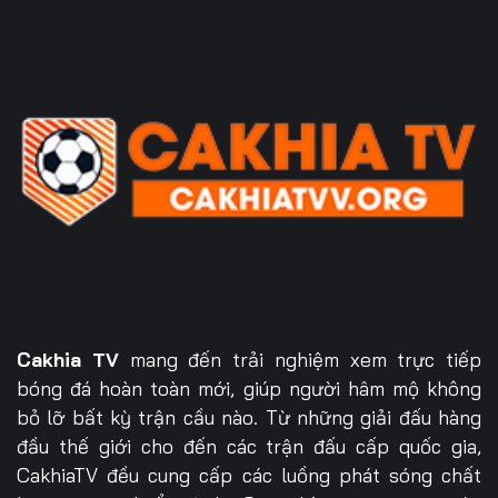
Cakhia TV
mang đến trải nghiệm xem trực tiếp
bóng đá hoàn toàn mới, giúp người hâm mộ không
bỏ lỡ bất kỳ trận cầu nào. Từ những giải đấu hàng
đầu thế giới cho đến các trận đấu cấp quốc gia,
CakhiaTV đều cung cấp các luồng phát sóng chất