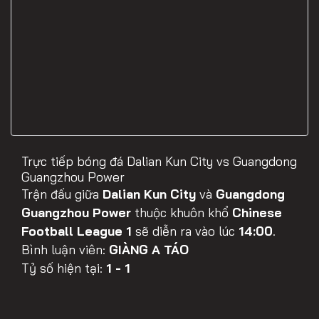
Trực tiếp bóng đá Dalian Kun City vs Guangdong
Guangzhou Power
Trận đấu giữa
Dalian Kun City
và
Guangdong
Guangzhou Power
thuộc khuôn khổ
Chinese
Football League 1
sẽ diễn ra vào lúc
14:00
.
Bình luận viên:
GIÀNG A TÁO
Tỷ số hiện tại:
1 - 1