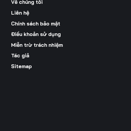
Về chúng tôi
Liên hệ
Chính sách bảo mật
Điều khoản sử dụng
Miễn trừ trách nhiệm
Tác giả
Sitemap