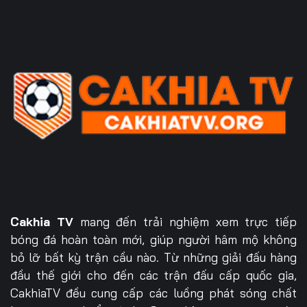
Cakhia TV
mang đến trải nghiệm xem trực tiếp
bóng đá hoàn toàn mới, giúp người hâm mộ không
bỏ lỡ bất kỳ trận cầu nào. Từ những giải đấu hàng
đầu thế giới cho đến các trận đấu cấp quốc gia,
CakhiaTV đều cung cấp các luồng phát sóng chất