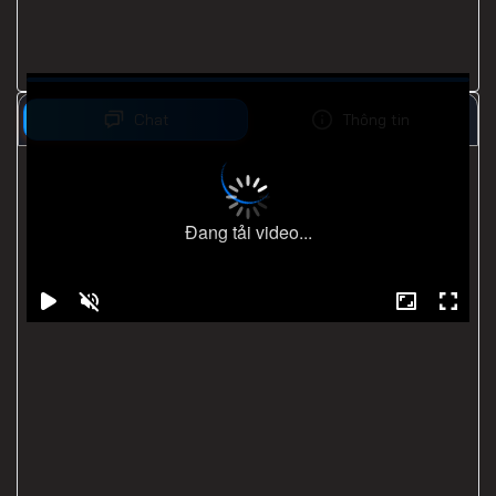
Chat
Thông tin
Đang tải video...