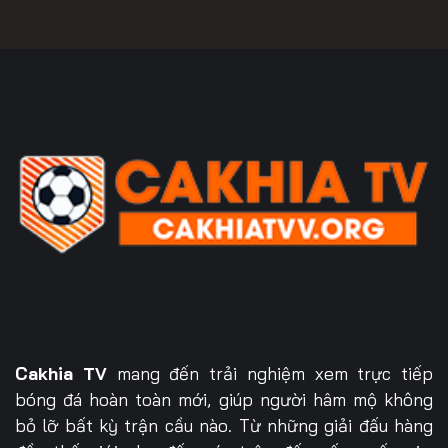
Cakhia TV
mang đến trải nghiệm xem trực tiếp
bóng đá hoàn toàn mới, giúp người hâm mộ không
bỏ lỡ bất kỳ trận cầu nào. Từ những giải đấu hàng