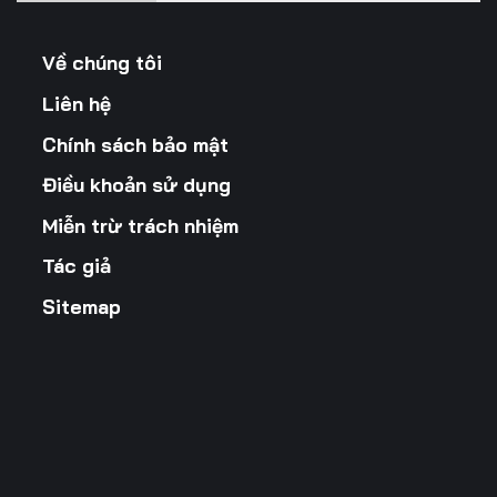
Về chúng tôi
Liên hệ
Chính sách bảo mật
Điều khoản sử dụng
Miễn trừ trách nhiệm
Tác giả
Sitemap