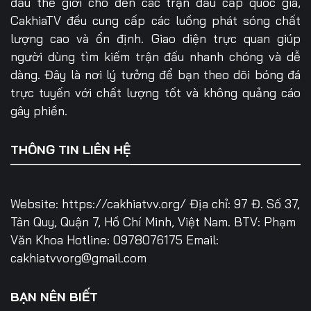
đầu thế giới cho đến các trận đấu cấp quốc gia,
CakhiaTV đều cung cấp các luồng phát sóng chất
lượng cao và ổn định. Giao diện trực quan giúp
người dùng tìm kiếm trận đấu nhanh chóng và dễ
dàng. Đây là nơi lý tưởng để bạn theo dõi bóng đá
trực tuyến với chất lượng tốt và không quảng cáo
gây phiền.
THÔNG TIN LIÊN HỆ
Website:
https://cakhiatvv.org/
Địa chỉ: 97 Đ. Số 37,
Tân Quy, Quận 7, Hồ Chí Minh, Việt Nam.
BTV: Phạm
Văn Khoa
Hotline: 0978076175
Email:
cakhiatvvorg@gmail.com
BẠN NÊN BIẾT