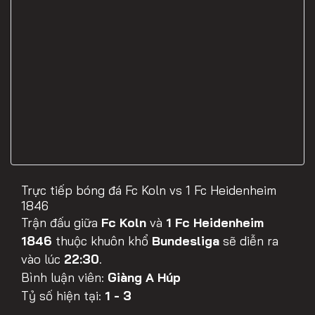
Trực tiếp bóng đá Fc Koln vs 1 Fc Heidenheim
1846
Trận đấu giữa
Fc Koln
và
1 Fc Heidenheim
1846
thuộc khuôn khổ
Bundesliga
sẽ diễn ra
vào lúc
22:30
.
Bình luận viên:
Giàng A Húp
Tỷ số hiện tại:
1 - 3