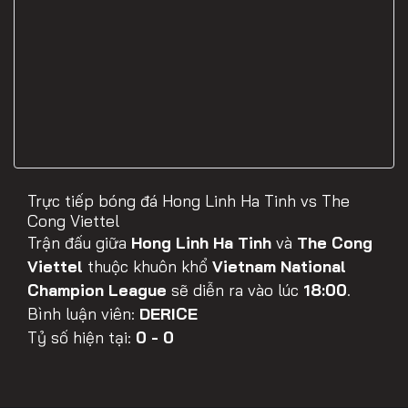
Trực tiếp bóng đá Hong Linh Ha Tinh vs The
Cong Viettel
Trận đấu giữa
Hong Linh Ha Tinh
và
The Cong
Viettel
thuộc khuôn khổ
Vietnam National
Champion League
sẽ diễn ra vào lúc
18:00
.
Bình luận viên:
DERICE
Tỷ số hiện tại:
0 - 0