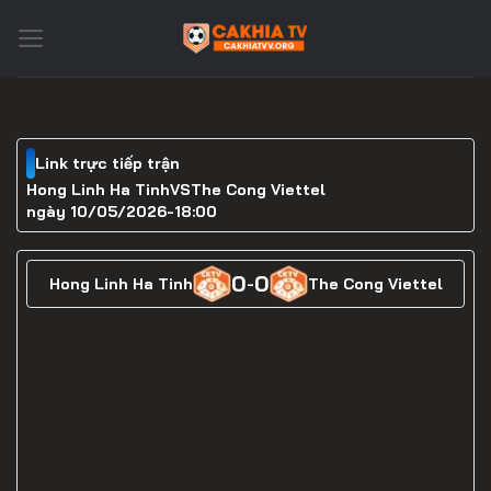
Skip
to
content
Link trực tiếp trận
Hong Linh Ha Tinh
VS
The Cong Viettel
ngày 10/05/2026
-
18:00
0
0
Hong Linh Ha Tinh
-
The Cong Viettel