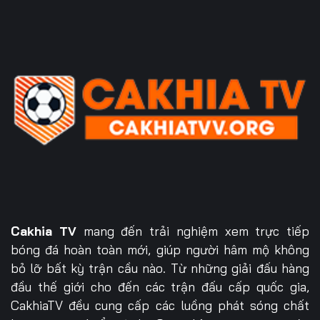
Cakhia TV
mang đến trải nghiệm xem trực tiếp
bóng đá hoàn toàn mới, giúp người hâm mộ không
bỏ lỡ bất kỳ trận cầu nào. Từ những giải đấu hàng
đầu thế giới cho đến các trận đấu cấp quốc gia,
CakhiaTV đều cung cấp các luồng phát sóng chất