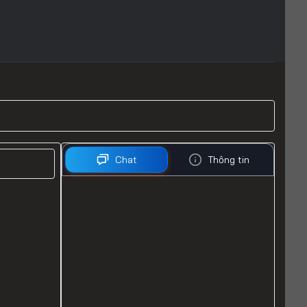
Chat
Thông tin