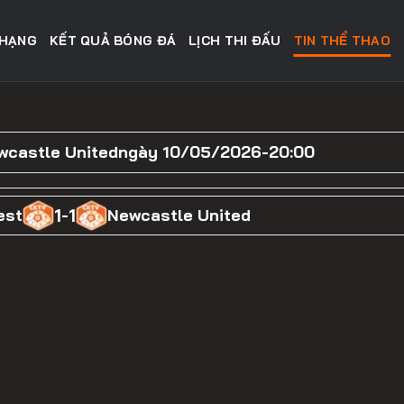
 HẠNG
KẾT QUẢ BÓNG ĐÁ
LỊCH THI ĐẤU
TIN THỂ THAO
wcastle United
ngày 10/05/2026
-
20:00
1
1
est
-
Newcastle United