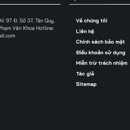
hỉ: 97 Đ. Số 37, Tân Quy,
Về chúng tôi
Phạm Văn Khoa
Hotline:
Liên hệ
il.com
Chính sách bảo mật
Điều khoản sử dụng
Miễn trừ trách nhiệm
Tác giả
Sitemap