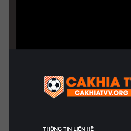
Trực tiếp bóng đá Nottingham Forest vs Newcas
Trận đấu giữa
Nottingham Forest
và
Newcastl
Bình luận viên:
Giàng A Páo
Tỷ số hiện tại:
1 - 1
THÔNG TIN LIÊN HỆ