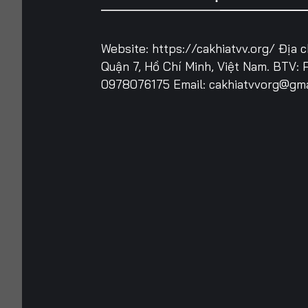
Website:
https://cakhiatvv.org/
Địa c
Quận 7, Hồ Chí Minh, Việt Nam.
BTV: 
0978076175
Email:
cakhiatvvorg@gma