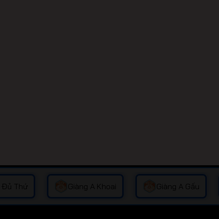
 Đủ Thứ
Giàng A Khoai
Giàng A Gấu