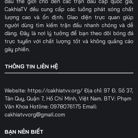
đầu thế giới cho đến các trận đấu cấp quốc gia,
CakhiaTV đều cung cấp các luồng phát sóng chất
lượng cao và ổn định. Giao diện trực quan giúp
người dùng tìm kiếm trận đấu nhanh chóng và dễ
dàng. Đây là nơi lý tưởng để bạn theo dõi bóng đá
trực tuyến với chất lượng tốt và không quảng cáo
gây phiền.
THÔNG TIN LIÊN HỆ
Website:
https://cakhiatvv.org/
Địa chỉ: 97 Đ. Số 37,
Tân Quy, Quận 7, Hồ Chí Minh, Việt Nam.
BTV: Phạm
Văn Khoa
Hotline: 0978076175
Email:
cakhiatvvorg@gmail.com
BẠN NÊN BIẾT