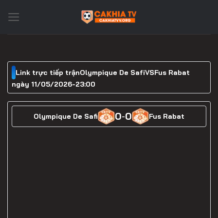
Skip
to
content
Link trực tiếp trận
Olympique De Safi
VS
Fus Rabat
ngày 11/05/2026
-
23:00
0
0
Olympique De Safi
-
Fus Rabat