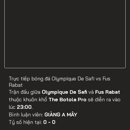
Trực tiếp bóng đá Olympique De Safi vs Fus
Rabat
Trận đấu giữa
Olympique De Safi
và
Fus Rabat
thuộc khuôn khổ
The Botola Pro
sẽ diễn ra vào
lúc
23:00
.
Bình luận viên:
GIÀNG A MÂY
Tỷ số hiện tại:
0 - 0