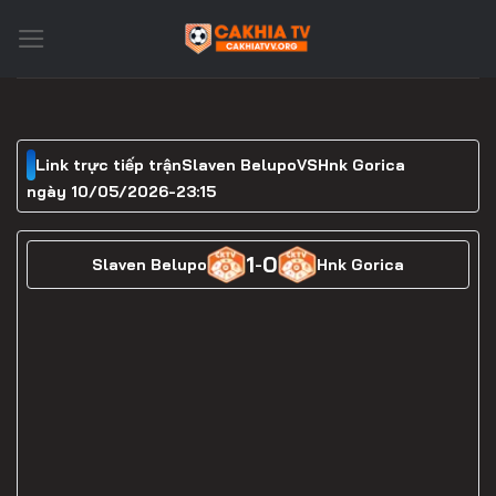
Skip
to
content
Link trực tiếp trận
Slaven Belupo
VS
Hnk Gorica
ngày 10/05/2026
-
23:15
1
0
Slaven Belupo
-
Hnk Gorica