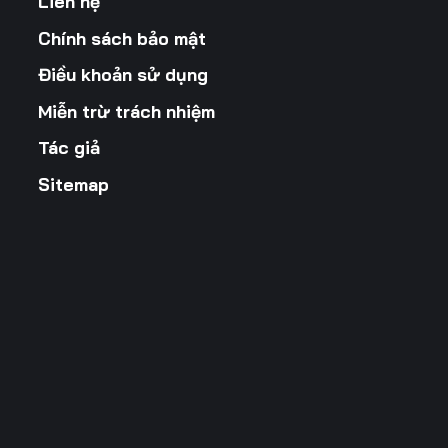
Liên hệ
Chính sách bảo mật
Điều khoản sử dụng
Miễn trừ trách nhiệm
Tác giả
Sitemap