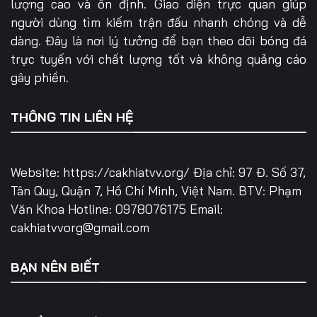
lượng cao và ổn định. Giao diện trực quan giúp
người dùng tìm kiếm trận đấu nhanh chóng và dễ
dàng. Đây là nơi lý tưởng để bạn theo dõi bóng đá
trực tuyến với chất lượng tốt và không quảng cáo
gây phiền.
THÔNG TIN LIÊN HỆ
Website:
https://cakhiatvv.org/
Địa chỉ: 97 Đ. Số 37,
Tân Quy, Quận 7, Hồ Chí Minh, Việt Nam.
BTV: Phạm
Văn Khoa
Hotline: 0978076175
Email:
cakhiatvvorg@gmail.com
BẠN NÊN BIẾT