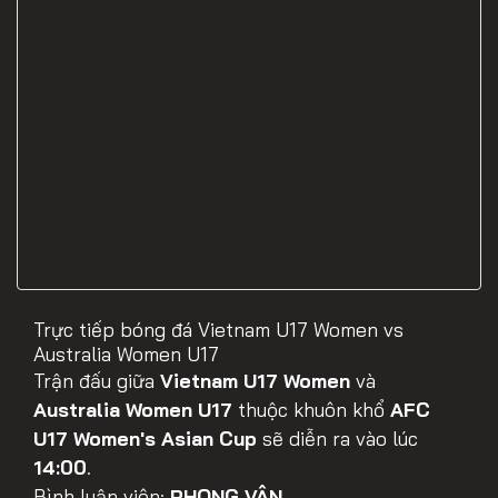
Trực tiếp bóng đá Vietnam U17 Women vs
Australia Women U17
Trận đấu giữa
Vietnam U17 Women
và
Australia Women U17
thuộc khuôn khổ
AFC
U17 Women's Asian Cup
sẽ diễn ra vào lúc
14:00
.
Bình luận viên:
PHONG VÂN