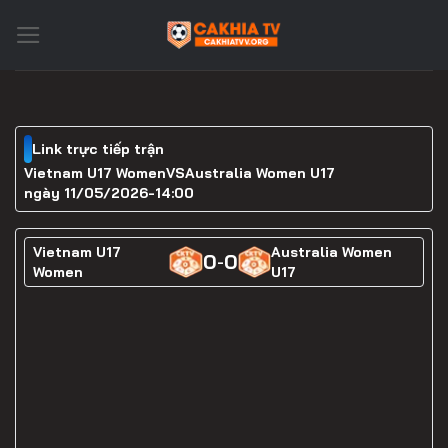
Skip
to
content
Link trực tiếp trận
Vietnam U17 Women
VS
Australia Women U17
ngày 11/05/2026
-
14:00
Vietnam U17
Australia Women
0
0
-
Women
U17