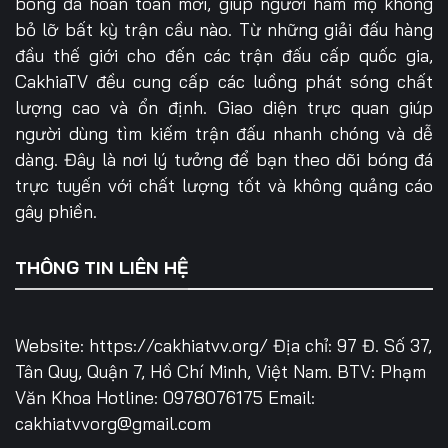
bóng đá hoàn toàn mới, giúp người hâm mộ không
bỏ lỡ bất kỳ trận cầu nào. Từ những giải đấu hàng
đầu thế giới cho đến các trận đấu cấp quốc gia,
CakhiaTV đều cung cấp các luồng phát sóng chất
lượng cao và ổn định. Giao diện trực quan giúp
người dùng tìm kiếm trận đấu nhanh chóng và dễ
dàng. Đây là nơi lý tưởng để bạn theo dõi bóng đá
trực tuyến với chất lượng tốt và không quảng cáo
gây phiền.
THÔNG TIN LIÊN HỆ
Website:
https://cakhiatvv.org/
Địa chỉ: 97 Đ. Số 37,
Tân Quy, Quận 7, Hồ Chí Minh, Việt Nam.
BTV: Phạm
Văn Khoa
Hotline: 0978076175
Email:
cakhiatvvorg@gmail.com