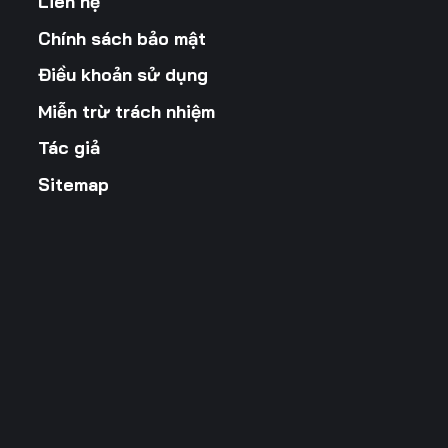
Liên hệ
Chính sách bảo mật
Điều khoản sử dụng
Miễn trừ trách nhiệm
Tác giả
Sitemap