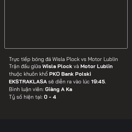
Trực tiếp bóng đá Wisla Plock vs Motor Lublin
Trận đấu giữa
Wisla Plock
và
Motor Lublin
thuộc khuôn khổ
PKO Bank Polski
EKSTRAKLASA
sẽ diễn ra vào lúc
19:45
.
Bình luận viên:
Giàng A Ka
Tỷ số hiện tại:
0 - 4