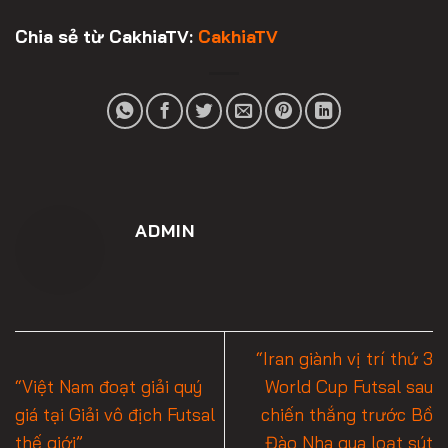
Chia sẻ từ CakhiaTV:
CakhiaTV
ADMIN
“Iran giành vị trí thứ 3
“Việt Nam đoạt giải quý
World Cup Futsal sau
giá tại Giải vô địch Futsal
chiến thắng trước Bồ
thế giới”
Đào Nha qua loạt sút