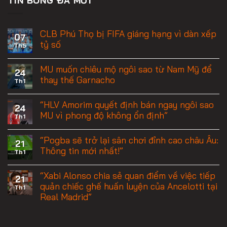
CLB Phú Thọ bị FIFA giáng hạng vì dàn xếp
07
tỷ số
Th5
MU muốn chiêu mộ ngôi sao từ Nam Mỹ để
24
thay thế Garnacho
Th1
“HLV Amorim quyết định bán ngay ngôi sao
24
MU vì phong độ không ổn định”
Th1
“Pogba sẽ trở lại sân chơi đỉnh cao châu Âu:
21
Thông tin mới nhất!”
Th1
“Xabi Alonso chia sẻ quan điểm về việc tiếp
21
quản chiếc ghế huấn luyện của Ancelotti tại
Th1
Real Madrid”