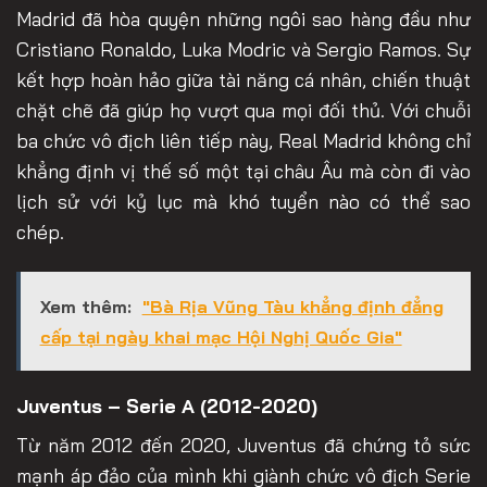
Madrid đã hòa quyện những ngôi sao hàng đầu như
Cristiano Ronaldo, Luka Modric và Sergio Ramos. Sự
kết hợp hoàn hảo giữa tài năng cá nhân, chiến thuật
chặt chẽ đã giúp họ vượt qua mọi đối thủ. Với chuỗi
ba chức vô địch liên tiếp này, Real Madrid không chỉ
khẳng định vị thế số một tại châu Âu mà còn đi vào
lịch sử với kỷ lục mà khó tuyển nào có thể sao
chép.
Xem thêm:
"Bà Rịa Vũng Tàu khẳng định đẳng
cấp tại ngày khai mạc Hội Nghị Quốc Gia"
Juventus – Serie A (2012-2020)
Từ năm 2012 đến 2020, Juventus đã chứng tỏ sức
mạnh áp đảo của mình khi giành chức vô địch Serie