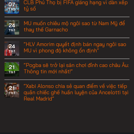
CLB Phú Thọ bị FIFA giáng hạng vì dàn xếp
07
tỷ số
Th5
MU muốn chiêu mộ ngôi sao từ Nam Mỹ để
24
thay thế Garnacho
Th1
“HLV Amorim quyết định bán ngay ngôi sao
24
MU vì phong độ không ổn định”
Th1
“Pogba sẽ trở lại sân chơi đỉnh cao châu Âu:
21
Thông tin mới nhất!”
Th1
“Xabi Alonso chia sẻ quan điểm về việc tiếp
21
quản chiếc ghế huấn luyện của Ancelotti tại
Th1
Real Madrid”