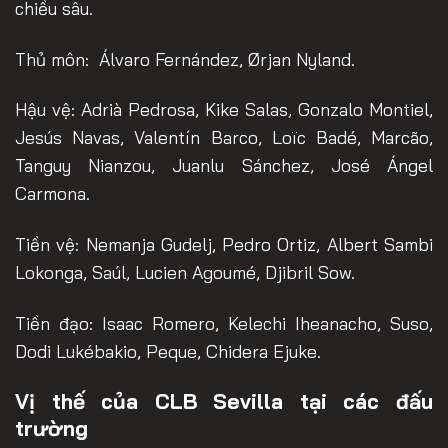
chiều sâu.
Thủ môn: Álvaro Fernández, Ørjan Nyland.
Hậu vệ: Adrià Pedrosa, Kike Salas, Gonzalo Montiel,
Jesús Navas, Valentín Barco, Loïc Badé, Marcão,
Tanguy Nianzou, Juanlu Sánchez, José Ángel
Carmona.
Tiền vệ: Nemanja Gudelj, Pedro Ortiz, Albert Sambi
Lokonga, Saúl, Lucien Agoumé, Djibril Sow.
Tiền đạo: Isaac Romero, Kelechi Iheanacho, Suso,
Dodi Lukébakio, Peque, Chidera Ejuke.
Vị thế của CLB Sevilla tại các đấu
trường