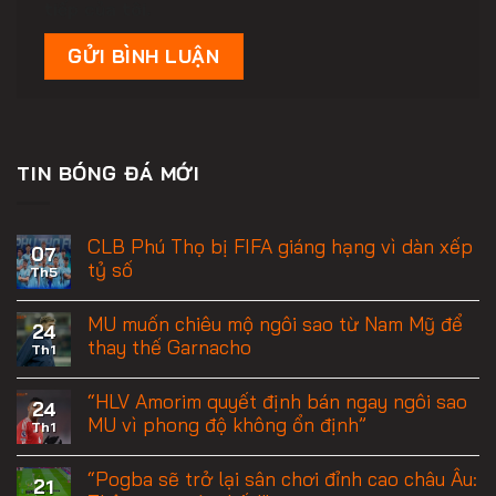
tiếp của tôi.
TIN BÓNG ĐÁ MỚI
CLB Phú Thọ bị FIFA giáng hạng vì dàn xếp
07
tỷ số
Th5
MU muốn chiêu mộ ngôi sao từ Nam Mỹ để
24
thay thế Garnacho
Th1
“HLV Amorim quyết định bán ngay ngôi sao
24
MU vì phong độ không ổn định”
Th1
“Pogba sẽ trở lại sân chơi đỉnh cao châu Âu:
21