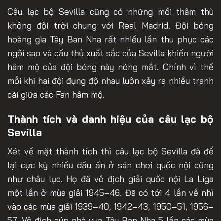
Câu lạc bộ Sevilla cũng có những mối thâm thù
không đội trời chung với Real Madrid. Đội bóng
hoàng gia Tây Ban Nha rất nhiều lần thu phục các
ngôi sao và cầu thủ xuất sắc của Sevilla khiến người
hâm mộ của đội bóng này nóng mắt. Chính vì thế
mỗi khi hai đội đụng độ nhau luôn xảy ra nhiều tranh
cãi giữa các Fan hâm mộ.
Thành tích và danh hiệu của câu lạc bộ
Sevilla
Xét về mặt thành tích thì câu lạc bộ Sevilla đã để
lại cực kỳ nhiều dấu ấn ở sân chơi quốc nội cũng
như châu lục. Họ đã vô địch giải quốc nội La Liga
một lần ở mùa giải 1945–46. Đã có tới 4 lần về nhì
vào các mùa giải 1939–40, 1942–43, 1950–51, 1956–
57. Vô địch cúp nhà vua Tây Ban Nha 5 lần các mùa