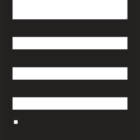
Tên
*
Email
*
Trang web
Lưu tên của tôi, email, và trang web
trong trình duyệt này cho lần bình luận kế