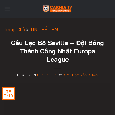
Skip
to
content
Trang Chủ
»
TIN THỂ THAO
Câu Lạc Bộ Sevilla – Đội Bóng
Thành Công Nhất Europa
League
POSTED ON
05/10/2024
BY
BTV PHẠM VĂN KHOA
05
Th10